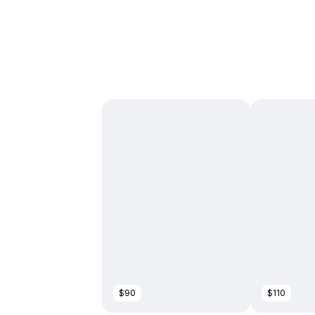
$90
$110