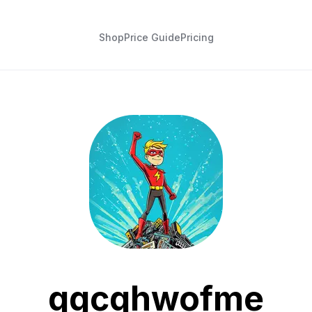
Shop
Price Guide
Pricing
qgcqhwofme